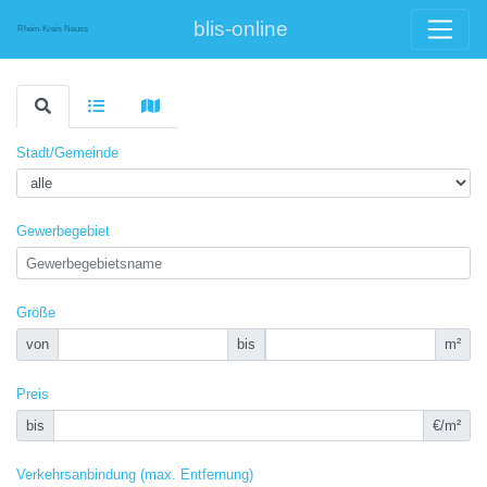
blis-online
Rhein-Kreis Neuss
Stadt/Gemeinde
Gewerbegebiet
Größe
von
bis
m²
Preis
bis
€/m²
Verkehrsanbindung (max. Entfernung)