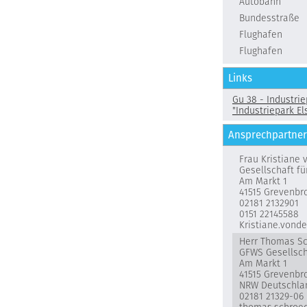
Autobahn
Bundesstraße
Flughafen
Flughafen
Links
Gu 38 - Industrie
"Industriepark El
Ansprechpartner
Frau Kristiane
Gesellschaft f
Am Markt 1
41515 Grevenbr
02181 2132901
0151 22145588
Kristiane.von
Herr Thomas S
GFWS Gesellsch
Am Markt 1
41515 Grevenbr
NRW Deutschla
02181 21329-06