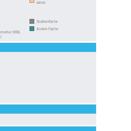
Jahre)
Straßenfläche
Andere Fläche
truktur (RRB,
)