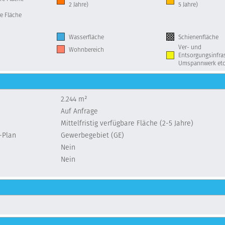
2 Jahre)
5 Jahre)
e Fläche
Wasserfläche
Schienenfläche
Ver- und
Wohnbereich
Entsorgungsinfras
Umspannwerk etc
2.244 m²
Auf Anfrage
Mittelfristig verfügbare Fläche (2-5 Jahre)
-Plan
Gewerbegebiet (GE)
Nein
Nein