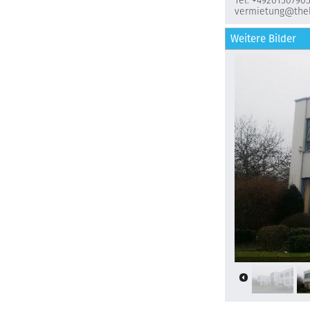
Tel: +4920150790
vermietung@thel
Weitere Bilder